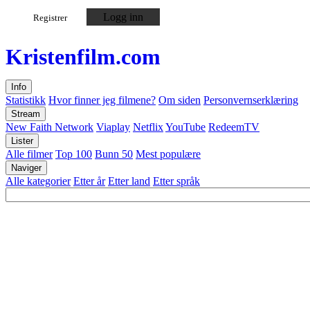
Logg inn
Registrer
Kristen
film
.com
Info
Statistikk
Hvor finner jeg filmene?
Om siden
Personvernserklæring
Stream
New Faith Network
Viaplay
Netflix
YouTube
RedeemTV
Lister
Alle filmer
Top 100
Bunn 50
Mest populære
Naviger
Alle kategorier
Etter år
Etter land
Etter språk