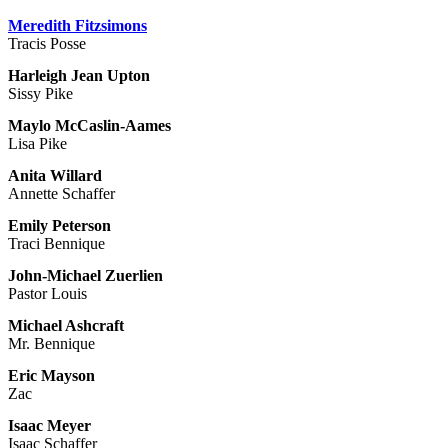
Meredith Fitzsimons
Tracis Posse
Harleigh Jean Upton
Sissy Pike
Maylo McCaslin-Aames
Lisa Pike
Anita Willard
Annette Schaffer
Emily Peterson
Traci Bennique
John-Michael Zuerlien
Pastor Louis
Michael Ashcraft
Mr. Bennique
Eric Mayson
Zac
Isaac Meyer
Isaac Schaffer