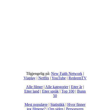
Tilgjengelig på:
New Faith Network
|
Viaplay
|
Netflix
|
YouTube
|
RedeemTV
Alle filmer
|
Alle kategorier
|
Etter år
|
Etter land
|
Etter språk
|
Top 100
|
Bunn
50
Mest populære
|
Statistikk
|
Hvor finner
jeg filmene?
|
Om siden
|
Personvern