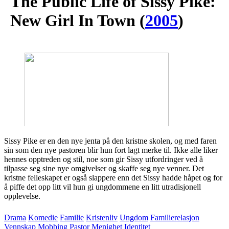
The Public Life of Sissy Pike:
New Girl In Town
(
2005
)
Sissy Pike er en den nye jenta på den kristne skolen, og med faren
sin som den nye pastoren blir hun fort lagt merke til. Ikke alle liker
hennes opptreden og stil, noe som gir Sissy utfordringer ved å
tilpasse seg sine nye omgivelser og skaffe seg nye venner. Det
kristne felleskapet er også slappere enn det Sissy hadde håpet og for
å piffe det opp litt vil hun gi ungdommene en litt utradisjonell
opplevelse.
Drama
Komedie
Familie
Kristenliv
Ungdom
Familierelasjon
Vennskap
Mobbing
Pastor
Menighet
Identitet