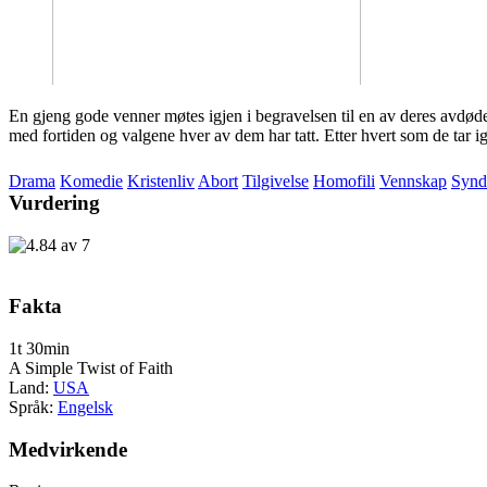
En gjeng gode venner møtes igjen i begravelsen til en av deres avdøde
med fortiden og valgene hver av dem har tatt. Etter hvert som de tar i
Drama
Komedie
Kristenliv
Abort
Tilgivelse
Homofili
Vennskap
Synd
Vurdering
Fakta
1t 30min
A Simple Twist of Faith
Land:
USA
Språk:
Engelsk
Medvirkende