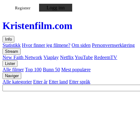
Logg inn
Registrer
Kristen
film
.com
Info
Statistikk
Hvor finner jeg filmene?
Om siden
Personvernserklæring
Stream
New Faith Network
Viaplay
Netflix
YouTube
RedeemTV
Lister
Alle filmer
Top 100
Bunn 50
Mest populære
Naviger
Alle kategorier
Etter år
Etter land
Etter språk