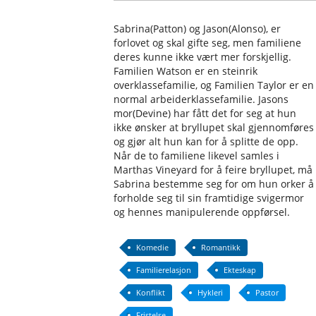
Sabrina(Patton) og Jason(Alonso), er
forlovet og skal gifte seg, men familiene
deres kunne ikke vært mer forskjellig.
Familien Watson er en steinrik
overklassefamilie, og Familien Taylor er en
normal arbeiderklassefamilie. Jasons
mor(Devine) har fått det for seg at hun
ikke ønsker at bryllupet skal gjennomføres
og gjør alt hun kan for å splitte de opp.
Når de to familiene likevel samles i
Marthas Vineyard for å feire bryllupet, må
Sabrina bestemme seg for om hun orker å
forholde seg til sin framtidige svigermor
og hennes manipulerende oppførsel.
Komedie
Romantikk
Familierelasjon
Ekteskap
Konflikt
Hykleri
Pastor
Fristelse