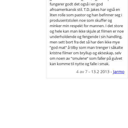
fungerer godt det også i en god
afroamerikansk stil. T.D. Jakes har også en
liten rolle som pastor og han befinner seg i
produsentstolen noe som skuffer og
minker min respekt for mannen. I det store
og hele kan man ikke skjule at filmen er noe
underholdende og fengende i sin handling,
men sett bort fra det så har den ikke mye
”god mat” å tilby som man trenger i såkalte
kristne filmer om bryllup og ekteskap, selv
om noen av ”smulene” som faller på gulvet
kan komme til nytte og falle i smak.
4
av 7
-
13.2 2013
-
Jarmo