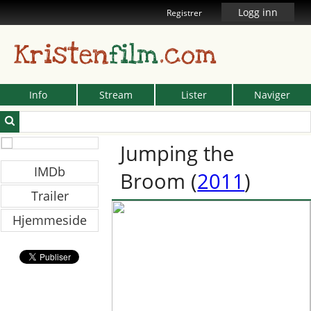
Logg inn
Registrer
Kristen
film
.com
Info
Stream
Lister
Naviger
Jumping the
IMDb
Broom
(
2011
)
Trailer
Hjemmeside