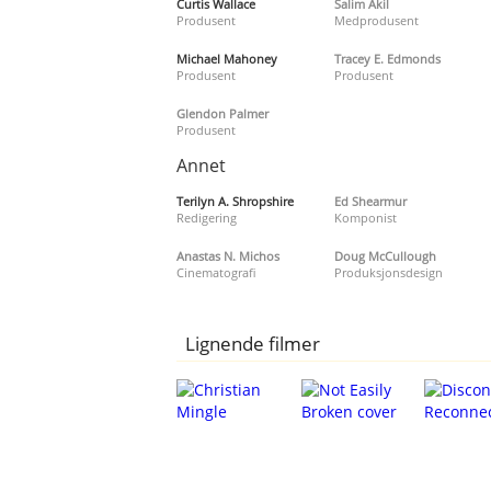
Curtis Wallace
Salim Akil
Produsent
Medprodusent
Michael Mahoney
Tracey E. Edmonds
Produsent
Produsent
Glendon Palmer
Produsent
Annet
Terilyn A. Shropshire
Ed Shearmur
Redigering
Komponist
Anastas N. Michos
Doug McCullough
Cinematografi
Produksjonsdesign
Lignende filmer