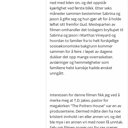
ned med bilen sin, og det oppstår
kjærlighet ved første blikk. Etter seks
måneder sammen bestemmer Sabrina og
Jason å gifte seg og hun gjør alt for å holde
løftet sitt fremfor Gud. Mesteparten av
filmen omhandler det todagers bryllupet til
Sabrina og Jason i Marthas Vineyard og
hvordan to familier fra to helt forskjellige
sosioøkonomiske bakgrunn kommer
sammen for å feire. I løpet av dagene
dukker det opp mange overraskelser,
avsløringer og hemmeligheter som
familiene helst kanskje hadde ønsket
unngått.
Interessen for denne filmen fikk jeg ved å
merke meg at T.D. Jakes, pastor for
megakirken ”The Potters House” var en av
produsentene. Dermed måtte den ha noe
kristent innhold i en eller annen vri, og det
ble mye i en annen vri med noen få unntak.
Selv om filmen sparer oss for sex scener,