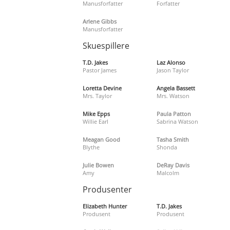
Manusforfatter
Forfatter
Arlene Gibbs
Manusforfatter
Skuespillere
T.D. Jakes
Laz Alonso
Pastor James
Jason Taylor
Loretta Devine
Angela Bassett
Mrs. Taylor
Mrs. Watson
Mike Epps
Paula Patton
Willie Earl
Sabrina Watson
Meagan Good
Tasha Smith
Blythe
Shonda
Julie Bowen
DeRay Davis
Amy
Malcolm
Produsenter
Elizabeth Hunter
T.D. Jakes
Produsent
Produsent