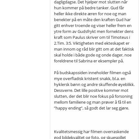
dagligdagse. Det hjelper mot slutten når
hun kommer på bedre tanker. Gud får
heller ikke direkte æren for noe og man
benekter på en måte den kraften Gud har
gitt enhver troende og viser heller frem en
ytre form av Gudsfrykt men fornekter dens
kraft som Paulus skriver om til Timoteus i
2.Tim. 3:5. Viktigheten med ekteskapet er
man innom og råd blir gitt om at det faktisk
skal holde i både gode og onde dager, noe
foreldrene til Sabrina er eksempler på.
På budskapssiden inneholder filmen også
mye overfladisk kristent snakk, bl.a. en
hyklersk bønn og andre skuffende øyeblikk.
Dessverre. Det lille positive kommer mot
slutten, der det blir noe fokus på forsoning
mellom familiene og man prøver å få til en
”happy ending”, så godt det lar seg gjøre.
Kvalitetsmessig har filmen overraskende
god bildekvalitet og foto, og skuespillet