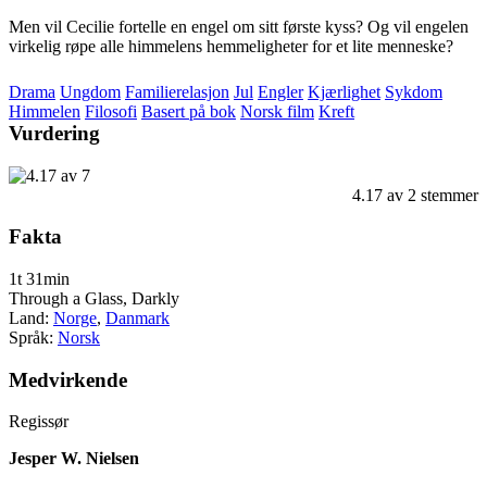
Men vil Cecilie fortelle en engel om sitt første kyss? Og vil engelen
virkelig røpe alle himmelens hemmeligheter for et lite menneske?
Drama
Ungdom
Familierelasjon
Jul
Engler
Kjærlighet
Sykdom
Himmelen
Filosofi
Basert på bok
Norsk film
Kreft
Vurdering
4.17
av
2
stemmer
Fakta
1t 31min
Through a Glass, Darkly
Land:
Norge
,
Danmark
Språk:
Norsk
Medvirkende
Regissør
Jesper W. Nielsen