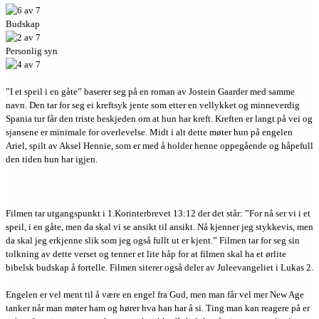
Budskap
Personlig syn
”I et speil i en gåte” baserer seg på en roman av Jostein Gaarder med samme
navn. Den tar for seg ei kreftsyk jente som etter en vellykket og minneverdig
Spania tur får den triste beskjeden om at hun har kreft. Kreften er langt på vei og
sjansene er minimale for overlevelse. Midt i alt dette møter hun på engelen
Ariel, spilt av Aksel Hennie, som er med å holder henne oppegående og håpefull
den tiden hun har igjen.
Filmen tar utgangspunkt i 1.Korinterbrevet 13:12 der det står: ”For nå ser vi i et
speil, i en gåte, men da skal vi se ansikt til ansikt. Nå kjenner jeg stykkevis, men
da skal jeg erkjenne slik som jeg også fullt ut er kjent.” Filmen tar for seg sin
tolkning av dette verset og tenner et lite håp for at filmen skal ha et ørlite
bibelsk budskap å fortelle. Filmen siterer også deler av Juleevangeliet i Lukas 2.
Engelen er vel ment til å være en engel fra Gud, men man får vel mer New Age
tanker når man møter ham og hører hva han har å si. Ting man kan reagere på er