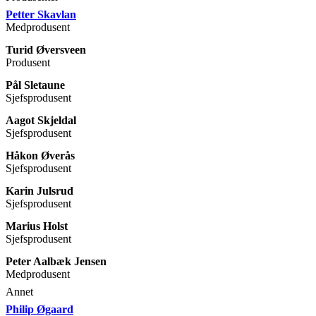
Petter Skavlan
Medprodusent
Turid Øversveen
Produsent
Pål Sletaune
Sjefsprodusent
Aagot Skjeldal
Sjefsprodusent
Håkon Øverås
Sjefsprodusent
Karin Julsrud
Sjefsprodusent
Marius Holst
Sjefsprodusent
Peter Aalbæk Jensen
Medprodusent
Annet
Philip Øgaard