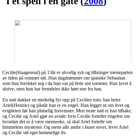
I et speil i en gåte
(
2008
)
Cecilie(Haagenrud) på 13år er alvorlig syk og tilbringer mesteparten
av tiden på rommet sitt. Hun dagdrømmer om spanske Sebastian
som hun forelsket seg i da hun var på ferie sist sommer. Han lovet å
skrive, men hun har fremdeles ikke hørt noe fra han.
En natt dukker en merkelig fyr opp på Cecilies rom: han heter
Ariel(Hennie) og påstår han er en engel. Han legger ut om livet og
evigheten før han plutselig forsvinner. Men neste natt er han tilbake,
og Cecilie og Ariel gjør en avtale: hvis Cecilie forteller engelen om
hvordan det er å være menneske, så skal Ariel fortelle om
himmelens mysterier. Og mens alle andre i huset sover, lever Ariel
og Cecilie sitt eget hemmelige liv.