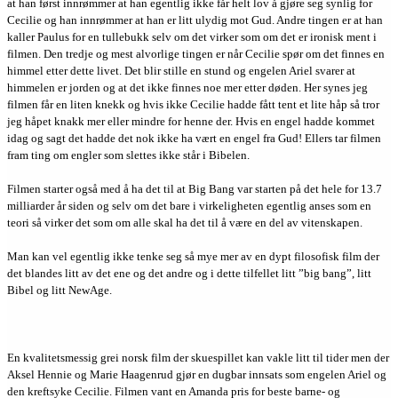
at han først innrømmer at han egentlig ikke får helt lov å gjøre seg synlig for
Cecilie og han innrømmer at han er litt ulydig mot Gud. Andre tingen er at han
kaller Paulus for en tullebukk selv om det virker som om det er ironisk ment i
filmen. Den tredje og mest alvorlige tingen er når Cecilie spør om det finnes en
himmel etter dette livet. Det blir stille en stund og engelen Ariel svarer at
himmelen er jorden og at det ikke finnes noe mer etter døden. Her synes jeg
filmen får en liten knekk og hvis ikke Cecilie hadde fått tent et lite håp så tror
jeg håpet knakk mer eller mindre for henne der. Hvis en engel hadde kommet
idag og sagt det hadde det nok ikke ha vært en engel fra Gud! Ellers tar filmen
fram ting om engler som slettes ikke står i Bibelen.
Filmen starter også med å ha det til at Big Bang var starten på det hele for 13.7
milliarder år siden og selv om det bare i virkeligheten egentlig anses som en
teori så virker det som om alle skal ha det til å være en del av vitenskapen.
Man kan vel egentlig ikke tenke seg så mye mer av en dypt filosofisk film der
det blandes litt av det ene og det andre og i dette tilfellet litt ”big bang”, litt
Bibel og litt NewAge.
En kvalitetsmessig grei norsk film der skuespillet kan vakle litt til tider men der
Aksel Hennie og Marie Haagenrud gjør en dugbar innsats som engelen Ariel og
den kreftsyke Cecilie. Filmen vant en Amanda pris for beste barne- og