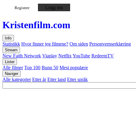
Logg inn
Registrer
Kristen
film
.com
Info
Statistikk
Hvor finner jeg filmene?
Om siden
Personvernserklæring
Stream
New Faith Network
Viaplay
Netflix
YouTube
RedeemTV
Lister
Alle filmer
Top 100
Bunn 50
Mest populære
Naviger
Alle kategorier
Etter år
Etter land
Etter språk