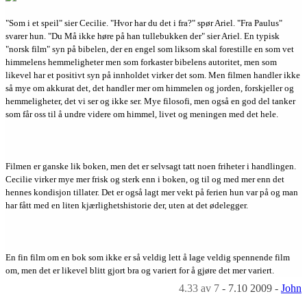
"Som i et speil" sier Cecilie. "Hvor har du det i fra?" spør Ariel. "Fra Paulus"
svarer hun. "Du Må ikke høre på han tullebukken der" sier Ariel. En typisk
"norsk film" syn på bibelen, der en engel som liksom skal forestille en som vet
himmelens hemmeligheter men som forkaster bibelens autoritet, men som
likevel har et positivt syn på innholdet virker det som. Men filmen handler ikke
så mye om akkurat det, det handler mer om himmelen og jorden, forskjeller og
hemmeligheter, det vi ser og ikke ser. Mye filosofi, men også en god del tanker
som får oss til å undre videre om himmel, livet og meningen med det hele.
Filmen er ganske lik boken, men det er selvsagt tatt noen friheter i handlingen.
Cecilie virker mye mer frisk og sterk enn i boken, og til og med mer enn det
hennes kondisjon tillater. Det er også lagt mer vekt på ferien hun var på og man
har fått med en liten kjærlighetshistorie der, uten at det ødelegger.
En fin film om en bok som ikke er så veldig lett å lage veldig spennende film
om, men det er likevel blitt gjort bra og variert for å gjøre det mer variert.
4.33
av 7
-
7.10 2009
-
John