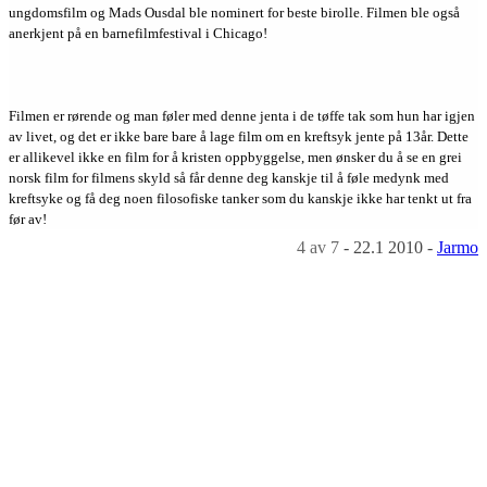
ungdomsfilm og Mads Ousdal ble nominert for beste birolle. Filmen ble også
anerkjent på en barnefilmfestival i Chicago!
Filmen er rørende og man føler med denne jenta i de tøffe tak som hun har igjen
av livet, og det er ikke bare bare å lage film om en kreftsyk jente på 13år. Dette
er allikevel ikke en film for å kristen oppbyggelse, men ønsker du å se en grei
norsk film for filmens skyld så får denne deg kanskje til å føle medynk med
kreftsyke og få deg noen filosofiske tanker som du kanskje ikke har tenkt ut fra
før av!
4
av 7
-
22.1 2010
-
Jarmo