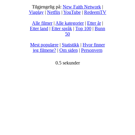
Tilgjengelig på:
New Faith Network
|
Viaplay
|
Netflix
|
YouTube
|
RedeemTV
Alle filmer
|
Alle kategorier
|
Etter år
|
Etter land
|
Etter språk
|
Top 100
|
Bunn
50
Mest populære
|
Statistikk
|
Hvor finner
jeg filmene?
|
Om siden
|
Personvern
0.5 sekunder