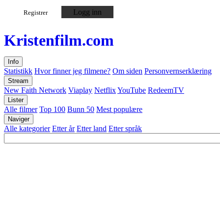
Logg inn
Registrer
Kristen
film
.com
Info
Statistikk
Hvor finner jeg filmene?
Om siden
Personvernserklæring
Stream
New Faith Network
Viaplay
Netflix
YouTube
RedeemTV
Lister
Alle filmer
Top 100
Bunn 50
Mest populære
Naviger
Alle kategorier
Etter år
Etter land
Etter språk