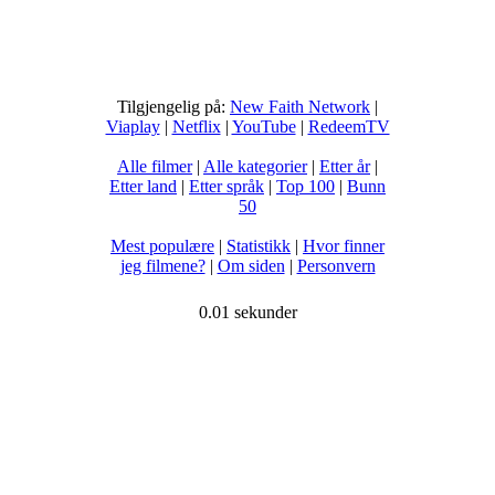
Tilgjengelig på:
New Faith Network
|
Viaplay
|
Netflix
|
YouTube
|
RedeemTV
Alle filmer
|
Alle kategorier
|
Etter år
|
Etter land
|
Etter språk
|
Top 100
|
Bunn
50
Mest populære
|
Statistikk
|
Hvor finner
jeg filmene?
|
Om siden
|
Personvern
0.01 sekunder