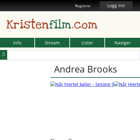
Logg inn
Registrer
Kristen
film
.com
Info
Stream
Lister
Naviger
Andrea Brooks