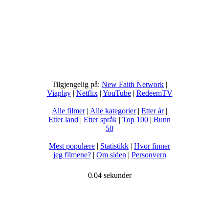
Tilgjengelig på:
New Faith Network
|
Viaplay
|
Netflix
|
YouTube
|
RedeemTV
Alle filmer
|
Alle kategorier
|
Etter år
|
Etter land
|
Etter språk
|
Top 100
|
Bunn
50
Mest populære
|
Statistikk
|
Hvor finner
jeg filmene?
|
Om siden
|
Personvern
0.04 sekunder