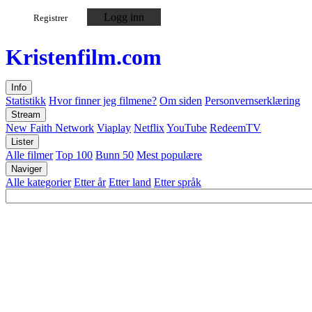
Logg inn
Registrer
Kristen
film
.com
Info
Statistikk
Hvor finner jeg filmene?
Om siden
Personvernserklæring
Stream
New Faith Network
Viaplay
Netflix
YouTube
RedeemTV
Lister
Alle filmer
Top 100
Bunn 50
Mest populære
Naviger
Alle kategorier
Etter år
Etter land
Etter språk