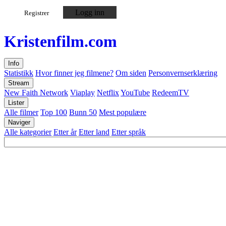
Logg inn
Registrer
Kristen
film
.com
Info
Statistikk
Hvor finner jeg filmene?
Om siden
Personvernserklæring
Stream
New Faith Network
Viaplay
Netflix
YouTube
RedeemTV
Lister
Alle filmer
Top 100
Bunn 50
Mest populære
Naviger
Alle kategorier
Etter år
Etter land
Etter språk