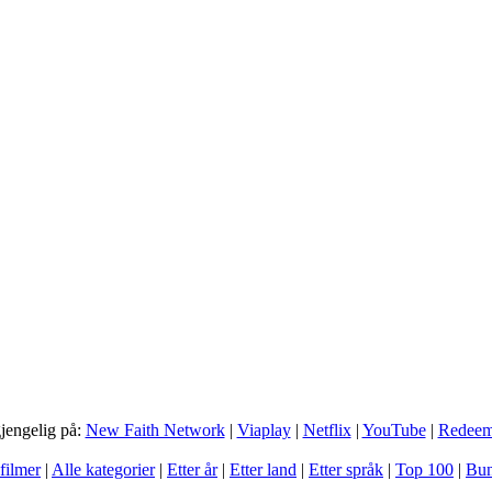
gjengelig på:
New Faith Network
|
Viaplay
|
Netflix
|
YouTube
|
Redee
filmer
|
Alle kategorier
|
Etter år
|
Etter land
|
Etter språk
|
Top 100
|
Bun