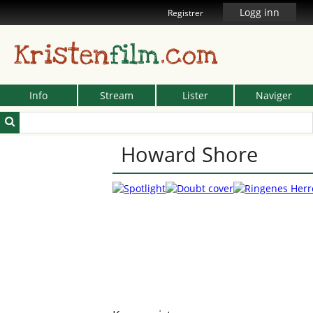
Logg inn
Registrer
Kristen
film
.com
Info
Stream
Lister
Naviger
Howard Shore