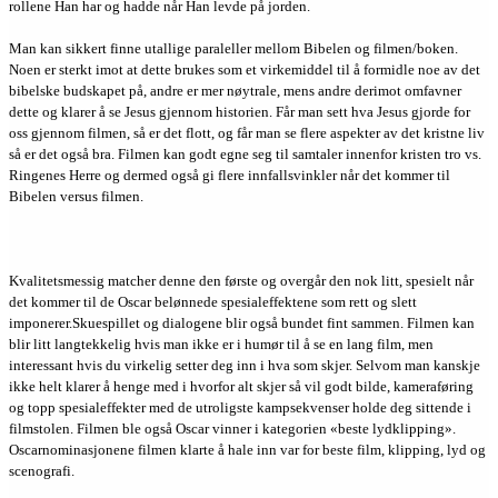
rollene Han har og hadde når Han levde på jorden.
Man kan sikkert finne utallige paraleller mellom Bibelen og filmen/boken.
Noen er sterkt imot at dette brukes som et virkemiddel til å formidle noe av det
bibelske budskapet på, andre er mer nøytrale, mens andre derimot omfavner
dette og klarer å se Jesus gjennom historien. Får man sett hva Jesus gjorde for
oss gjennom filmen, så er det flott, og får man se flere aspekter av det kristne liv
så er det også bra. Filmen kan godt egne seg til samtaler innenfor kristen tro vs.
Ringenes Herre og dermed også gi flere innfallsvinkler når det kommer til
Bibelen versus filmen.
Kvalitetsmessig matcher denne den første og overgår den nok litt, spesielt når
det kommer til de Oscar belønnede spesialeffektene som rett og slett
imponerer.Skuespillet og dialogene blir også bundet fint sammen. Filmen kan
blir litt langtekkelig hvis man ikke er i humør til å se en lang film, men
interessant hvis du virkelig setter deg inn i hva som skjer. Selvom man kanskje
ikke helt klarer å henge med i hvorfor alt skjer så vil godt bilde, kameraføring
og topp spesialeffekter med de utroligste kampsekvenser holde deg sittende i
filmstolen. Filmen ble også Oscar vinner i kategorien «beste lydklipping».
Oscarnominasjonene filmen klarte å hale inn var for beste film, klipping, lyd og
scenografi.