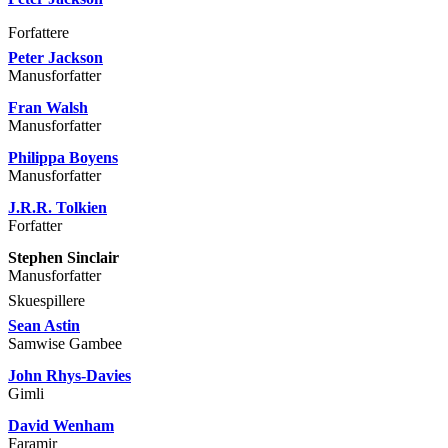
Forfattere
Peter Jackson
Manusforfatter
Fran Walsh
Manusforfatter
Philippa Boyens
Manusforfatter
J.R.R. Tolkien
Forfatter
Stephen Sinclair
Manusforfatter
Skuespillere
Sean Astin
Samwise Gambee
John Rhys-Davies
Gimli
David Wenham
Faramir