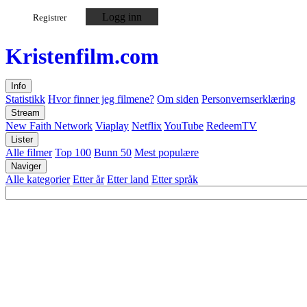
Logg inn
Registrer
Kristen
film
.com
Info
Statistikk
Hvor finner jeg filmene?
Om siden
Personvernserklæring
Stream
New Faith Network
Viaplay
Netflix
YouTube
RedeemTV
Lister
Alle filmer
Top 100
Bunn 50
Mest populære
Naviger
Alle kategorier
Etter år
Etter land
Etter språk