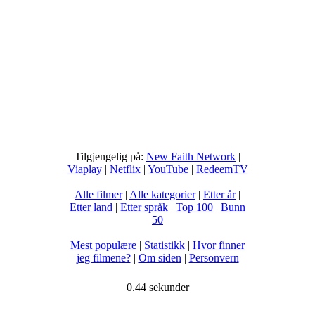
Tilgjengelig på:
New Faith Network
|
Viaplay
|
Netflix
|
YouTube
|
RedeemTV
Alle filmer
|
Alle kategorier
|
Etter år
|
Etter land
|
Etter språk
|
Top 100
|
Bunn
50
Mest populære
|
Statistikk
|
Hvor finner
jeg filmene?
|
Om siden
|
Personvern
0.44 sekunder