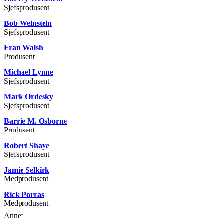
Sjefsprodusent
Bob Weinstein
Sjefsprodusent
Fran Walsh
Produsent
Michael Lynne
Sjefsprodusent
Mark Ordesky
Sjefsprodusent
Barrie M. Osborne
Produsent
Robert Shaye
Sjefsprodusent
Jamie Selkirk
Medprodusent
Rick Porras
Medprodusent
Annet