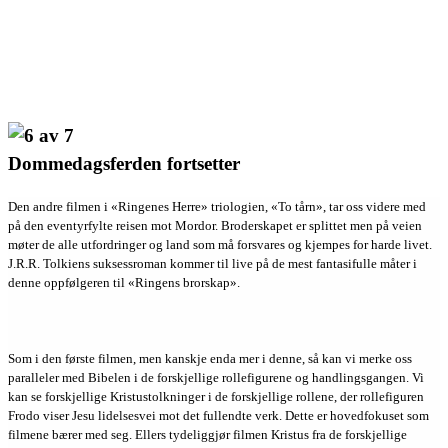
Dommedagsferden fortsetter
Den andre filmen i «Ringenes Herre» triologien, «To tårn», tar oss videre med
på den eventyrfylte reisen mot Mordor. Broderskapet er splittet men på veien
møter de alle utfordringer og land som må forsvares og kjempes for harde livet.
J.R.R. Tolkiens suksessroman kommer til live på de mest fantasifulle måter i
denne oppfølgeren til «Ringens brorskap».
Som i den første filmen, men kanskje enda mer i denne, så kan vi merke oss
paralleler med Bibelen i de forskjellige rollefigurene og handlingsgangen. Vi
kan se forskjellige Kristustolkninger i de forskjellige rollene, der rollefiguren
Frodo viser Jesu lidelsesvei mot det fullendte verk. Dette er hovedfokuset som
filmene bærer med seg. Ellers tydeliggjør filmen Kristus fra de forskjellige