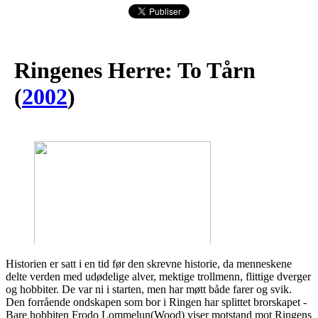
Ringenes Herre: To Tårn
(
2002
)
Historien er satt i en tid før den skrevne historie, da menneskene
delte verden med udødelige alver, mektige trollmenn, flittige dverger
og hobbiter. De var ni i starten, men har møtt både farer og svik.
Den forrående ondskapen som bor i Ringen har splittet brorskapet -
Bare hobbiten Frodo Lommelun(Wood) viser motstand mot Ringens