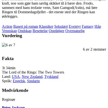
kraft, noe som gjør ham særlig skikket til å bære den. Frodo,
sammen med hans trofaste venn, Sam Gamgod(Astin), må føre
Ringen til Dommedagsfjellet - det eneste sted der Ringen kan
ødelegges.
Action
Basert på roman
Klassiker
Sekulært
Eventyr
Fantasy
Håp
Vennskap
Ondskap
Besettelse
Oppfølger
Overnaturlig
Vurdering
6
av
2
stemmer
Fakta
3t 34min
The Lord of the Rings: The Two Towers
Land:
USA
,
New Zealand
,
Tyskland
Språk:
Engelsk
,
Sindarin
Medvirkende
Regissør
Peter Jackson