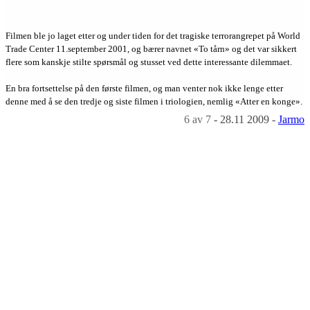
Filmen ble jo laget etter og under tiden for det tragiske terrorangrepet på World
Trade Center 11.september 2001, og bærer navnet «To tårn» og det var sikkert
flere som kanskje stilte spørsmål og stusset ved dette interessante dilemmaet.
En bra fortsettelse på den første filmen, og man venter nok ikke lenge etter
denne med å se den tredje og siste filmen i triologien, nemlig «Atter en konge».
6
av 7
-
28.11 2009
-
Jarmo