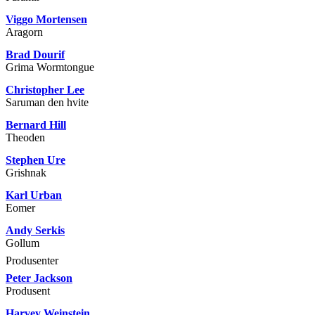
Viggo Mortensen
Aragorn
Brad Dourif
Grima Wormtongue
Christopher Lee
Saruman den hvite
Bernard Hill
Theoden
Stephen Ure
Grishnak
Karl Urban
Eomer
Andy Serkis
Gollum
Produsenter
Peter Jackson
Produsent
Harvey Weinstein