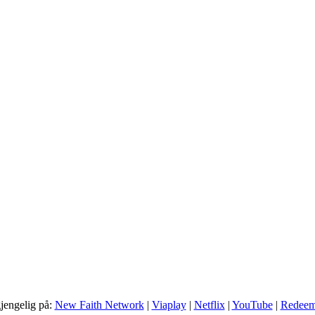
gjengelig på:
New Faith Network
|
Viaplay
|
Netflix
|
YouTube
|
Redee