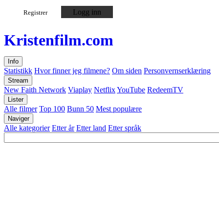
Logg inn
Registrer
Kristen
film
.com
Info
Statistikk
Hvor finner jeg filmene?
Om siden
Personvernserklæring
Stream
New Faith Network
Viaplay
Netflix
YouTube
RedeemTV
Lister
Alle filmer
Top 100
Bunn 50
Mest populære
Naviger
Alle kategorier
Etter år
Etter land
Etter språk