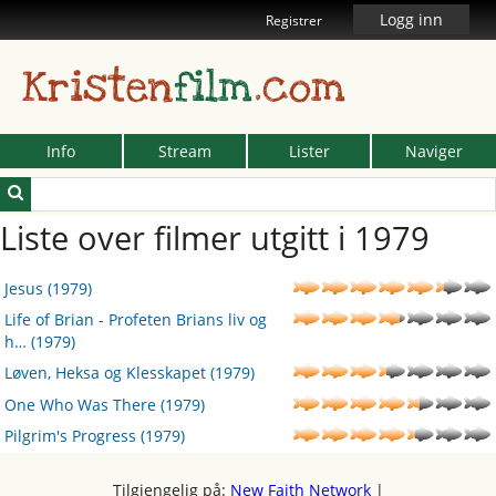
Logg inn
Registrer
Kristen
film
.com
Info
Stream
Lister
Naviger
Liste over filmer utgitt i 1979
Jesus (1979)
Life of Brian - Profeten Brians liv og
h
…
(1979)
Løven, Heksa og Klesskapet (1979)
One Who Was There (1979)
Pilgrim's Progress (1979)
Tilgjengelig på:
New Faith Network
|