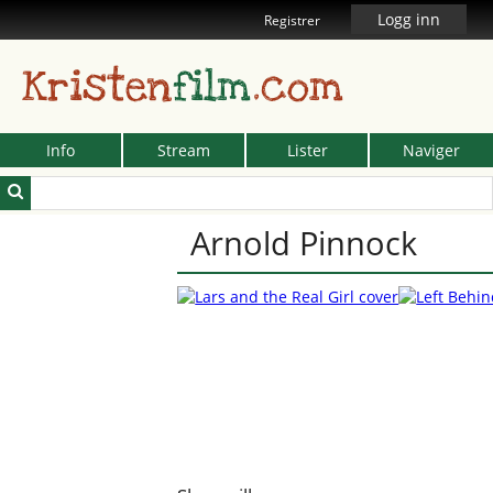
Logg inn
Registrer
Kristen
film
.com
Info
Stream
Lister
Naviger
Arnold Pinnock