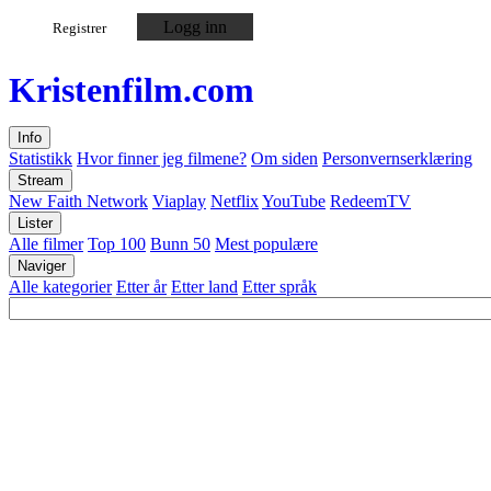
Logg inn
Registrer
Kristen
film
.com
Info
Statistikk
Hvor finner jeg filmene?
Om siden
Personvernserklæring
Stream
New Faith Network
Viaplay
Netflix
YouTube
RedeemTV
Lister
Alle filmer
Top 100
Bunn 50
Mest populære
Naviger
Alle kategorier
Etter år
Etter land
Etter språk