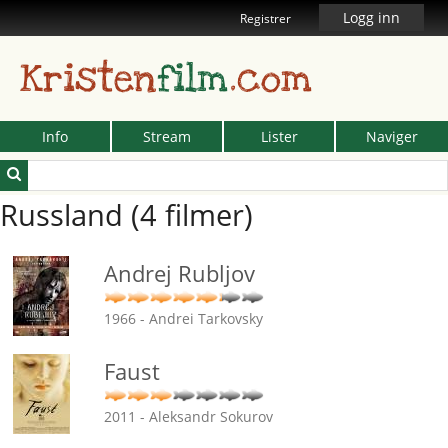
Logg inn
Registrer
Kristen
film
.com
Info
Stream
Lister
Naviger
Russland (4 filmer)
Andrej Rubljov
1966 - Andrei Tarkovsky
Faust
2011 - Aleksandr Sokurov