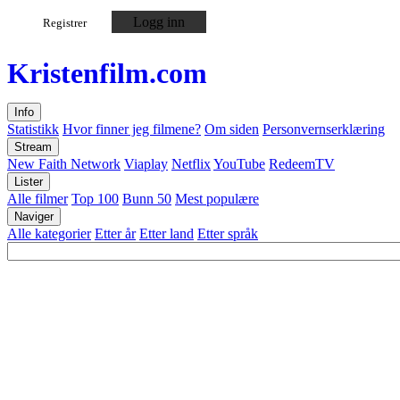
Logg inn
Registrer
Kristen
film
.com
Info
Statistikk
Hvor finner jeg filmene?
Om siden
Personvernserklæring
Stream
New Faith Network
Viaplay
Netflix
YouTube
RedeemTV
Lister
Alle filmer
Top 100
Bunn 50
Mest populære
Naviger
Alle kategorier
Etter år
Etter land
Etter språk