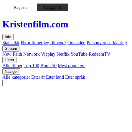
Logg inn
Registrer
Kristen
film
.com
Info
Statistikk
Hvor finner jeg filmene?
Om siden
Personvernserklæring
Stream
New Faith Network
Viaplay
Netflix
YouTube
RedeemTV
Lister
Alle filmer
Top 100
Bunn 50
Mest populære
Naviger
Alle kategorier
Etter år
Etter land
Etter språk