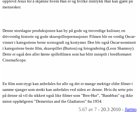
opplevd Jesus for å skjønne hvem Han er og hvilke inntrykk Han kan gjøre på
mennesker.
Denne storslagne produksjonen kan by på gode og troverdige kulisser, en
drivverdig historie og gode skuespillerprestasjoner. Filmen ble en verdig Oscar-
vinner i kategoriene beste scenografi og kostymer. Den ble også Oscar-nominert
i kategoriene beste film, skuespiller (Burton) og fotografering (Leon Shamroy).
Dette er også den aller første spillefilmen som har blitt innspilt i bredformatet
CinemaScope.
En film som trygt kan anbefales for alle og det er mange mektige eldre filmer i
samme sjanger som sterkt kan anbefales ved siden av denne. Hvis du sette pris
på denne så vil du sikkert også like filmer som ”Ben-Hur”, "Barabbas" og ikke
minst oppfølgeren ”Demetrius and the Gladiators” fra 1954.
5.67
av 7
-
20.3 2010
-
Jarmo