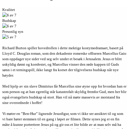
Kvalitet
Budskap
Personlig syn
Richard Burton spiller hovedrollen i dette mektige kostymedramaet, basert på
Lloyd C. Douglas roman, som den dekadente romerske offiseren Marcellus Gaio
som oppdager nye sider ved seg selv under et besøk i Jerusalem. Jesus er blitt
uskyldig dømt og korsfestet, og Marcellus vinner den røde kappen til Guds
sønn i et terningspill, ikke langt fra korset der tilgivelsens budskap når nye
høyder.
Med hjelp av sin slave Dimitrius får Marcellus sine øyne opp for hvordan han er
som person og at han egentlig står katastrofalt skyldig fremfor Gud, men her blir
også evangeliets budskap så stort. Han vil nå møte massevis av motstand fra
sine overordnede i hoffet!
Vi møter en ”Ben-Hur” lignende Jesusfigur, som vi ikke ser ansiktet til og som
vi bare hører stemmen til en gang i løpet av filmen. Dette synes jeg er en fin
måte å kunne portrettere Jesus på og gir oss et lite bilde av at man selv må ha