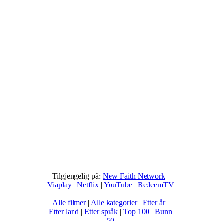
Tilgjengelig på:
New Faith Network
|
Viaplay
|
Netflix
|
YouTube
|
RedeemTV
Alle filmer
|
Alle kategorier
|
Etter år
|
Etter land
|
Etter språk
|
Top 100
|
Bunn
50