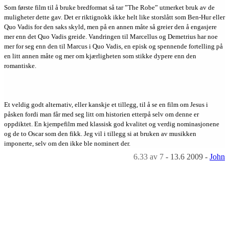
Som første film til å bruke bredformat så tar ”The Robe” utmerket bruk av de
muligheter dette gav. Det er riktignokk ikke helt like storslått som Ben-Hur eller
Quo Vadis for den saks skyld, men på en annen måte så greier den å engasjere
mer enn det Quo Vadis greide. Vandringen til Marcellus og Demetrius har noe
mer for seg enn den til Marcus i Quo Vadis, en episk og spennende fortelling på
en litt annen måte og mer om kjærligheten som stikke dypere enn den
romantiske.
Et veldig godt alternativ, eller kanskje et tillegg, til å se en film om Jesus i
påsken fordi man får med seg litt om historien etterpå selv om denne er
oppdiktet. En kjempefilm med klassisk god kvalitet og verdig nominasjonene
og de to Oscar som den fikk. Jeg vil i tillegg si at bruken av musikken
imponerte, selv om den ikke ble nominert der.
6.33
av 7
-
13.6 2009
-
John