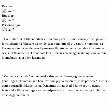
Kvalitet
Budskap
Personlig syn
”The Robe” tar et litt annerledes tilnærmingsmåte til det som skjedde i påsken,
for istedenfor å fokusere på hendelsene som førte til at Jesus ble korsfestet så
fokuserer den på hendelsene i personers liv etter et møte med den korsfestede
Jesus. Dette møtet er et tema som kan utforskes på mange måter og som får fram
kjernebudskapet i den kristne tro.
”Men jeg så ham dø” er den norske tittelen på filmen, og sier mye om
handlingen. ”Hvordan kan han leve som jeg så ble drept, ja drepte selv?” Det er
dette spørsmålet Marcellus og Demetrius blir nødt til å finne ut av, i denne
fantastiske filmatiseringen av den gripende historien som berører og innholder
de viktige sannheter.