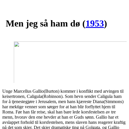
Men jeg så ham dø
(
1953
)
Unge Marcellus Gallio(Burton) kommer i konflikt med arvingen til
keisertronen, Caligula(Robinson). Som hevn sender Caligula ham
for å tjenestegjøre i Jerusalem, men hans kjæreste Diana(Simmons)
har mektige venner som sørger for at han blir forflyttet hjem til
Roma. Før han får reise, skal han bare lede korsfestelsen av tre
menn, hvorav den ene hevder at han er Guds sønn. Gallio har et
avslappet forhold til korsfestelsen, mens slaven hans reagerer kraftig
på det som skjer. Det skjer dramatiske ting på Golgata, og Gallio