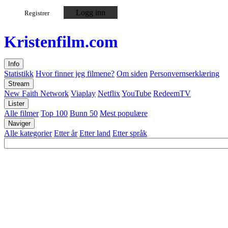
Logg inn
Registrer
Kristen
film
.com
Info
Statistikk
Hvor finner jeg filmene?
Om siden
Personvernserklæring
Stream
New Faith Network
Viaplay
Netflix
YouTube
RedeemTV
Lister
Alle filmer
Top 100
Bunn 50
Mest populære
Naviger
Alle kategorier
Etter år
Etter land
Etter språk