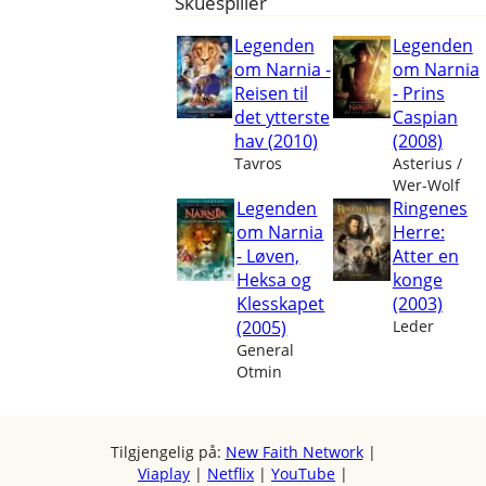
Skuespiller
Legenden
Legenden
om Narnia -
om Narnia
Reisen til
- Prins
det ytterste
Caspian
hav (2010)
(2008)
Tavros
Asterius /
Wer-Wolf
Legenden
Ringenes
om Narnia
Herre:
- Løven,
Atter en
Heksa og
konge
Klesskapet
(2003)
(2005)
Leder
General
Otmin
Tilgjengelig på:
New Faith Network
|
Viaplay
|
Netflix
|
YouTube
|