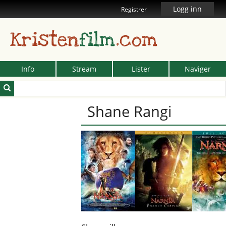
Logg inn
Registrer
Kristen
film
.com
Info
Stream
Lister
Naviger
Shane Rangi