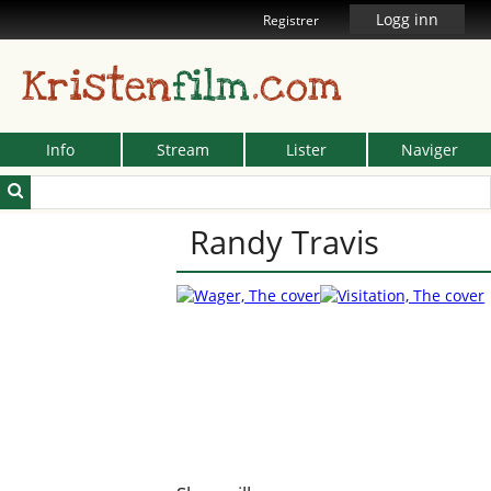
Logg inn
Registrer
Kristen
film
.com
Info
Stream
Lister
Naviger
Randy Travis