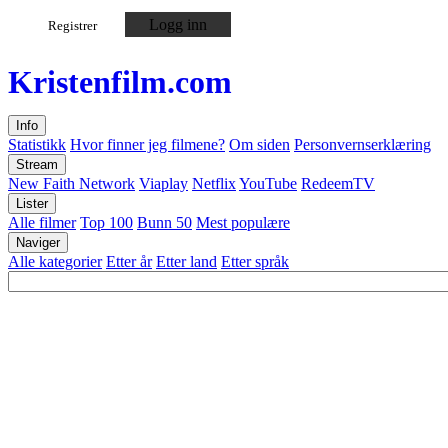
Logg inn
Registrer
Kristen
film
.com
Info
Statistikk
Hvor finner jeg filmene?
Om siden
Personvernserklæring
Stream
New Faith Network
Viaplay
Netflix
YouTube
RedeemTV
Lister
Alle filmer
Top 100
Bunn 50
Mest populære
Naviger
Alle kategorier
Etter år
Etter land
Etter språk