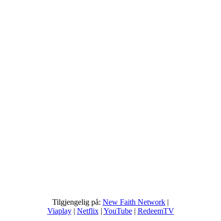
Tilgjengelig på:
New Faith Network
|
Viaplay
|
Netflix
|
YouTube
|
RedeemTV