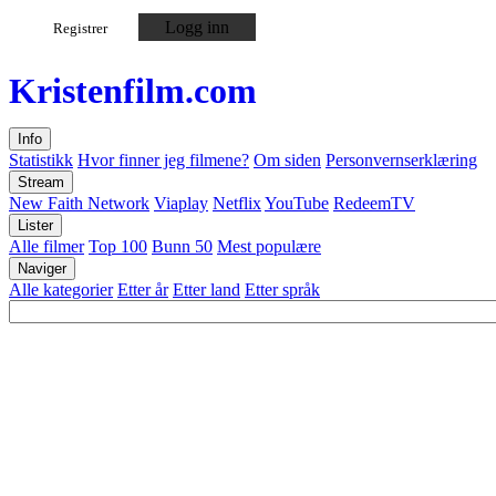
Logg inn
Registrer
Kristen
film
.com
Info
Statistikk
Hvor finner jeg filmene?
Om siden
Personvernserklæring
Stream
New Faith Network
Viaplay
Netflix
YouTube
RedeemTV
Lister
Alle filmer
Top 100
Bunn 50
Mest populære
Naviger
Alle kategorier
Etter år
Etter land
Etter språk