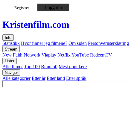
Logg inn
Registrer
Kristen
film
.com
Info
Statistikk
Hvor finner jeg filmene?
Om siden
Personvernserklæring
Stream
New Faith Network
Viaplay
Netflix
YouTube
RedeemTV
Lister
Alle filmer
Top 100
Bunn 50
Mest populære
Naviger
Alle kategorier
Etter år
Etter land
Etter språk