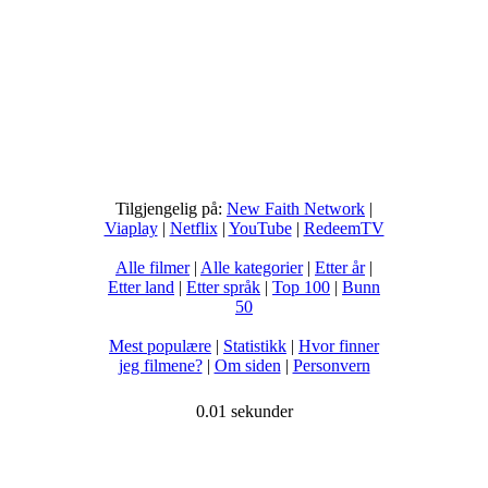
Tilgjengelig på:
New Faith Network
|
Viaplay
|
Netflix
|
YouTube
|
RedeemTV
Alle filmer
|
Alle kategorier
|
Etter år
|
Etter land
|
Etter språk
|
Top 100
|
Bunn
50
Mest populære
|
Statistikk
|
Hvor finner
jeg filmene?
|
Om siden
|
Personvern
0.01 sekunder