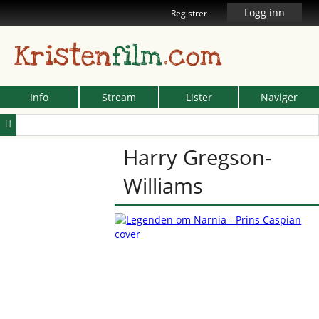
Logg inn
Registrer
Kristen
film
.com
Info
Stream
Lister
Naviger
Harry Gregson-
Williams