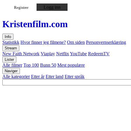
Logg inn
Registrer
Kristen
film
.com
Info
Statistikk
Hvor finner jeg filmene?
Om siden
Personvernserklæring
Stream
New Faith Network
Viaplay
Netflix
YouTube
RedeemTV
Lister
Alle filmer
Top 100
Bunn 50
Mest populære
Naviger
Alle kategorier
Etter år
Etter land
Etter språk