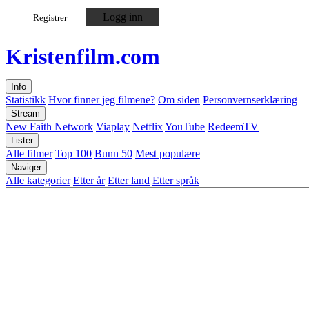
Logg inn
Registrer
Kristen
film
.com
Info
Statistikk
Hvor finner jeg filmene?
Om siden
Personvernserklæring
Stream
New Faith Network
Viaplay
Netflix
YouTube
RedeemTV
Lister
Alle filmer
Top 100
Bunn 50
Mest populære
Naviger
Alle kategorier
Etter år
Etter land
Etter språk