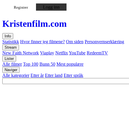
Logg inn
Registrer
Kristen
film
.com
Info
Statistikk
Hvor finner jeg filmene?
Om siden
Personvernserklæring
Stream
New Faith Network
Viaplay
Netflix
YouTube
RedeemTV
Lister
Alle filmer
Top 100
Bunn 50
Mest populære
Naviger
Alle kategorier
Etter år
Etter land
Etter språk