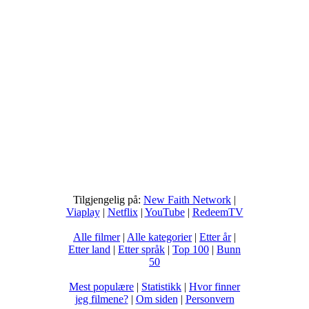
Tilgjengelig på:
New Faith Network
|
Viaplay
|
Netflix
|
YouTube
|
RedeemTV
Alle filmer
|
Alle kategorier
|
Etter år
|
Etter land
|
Etter språk
|
Top 100
|
Bunn
50
Mest populære
|
Statistikk
|
Hvor finner
jeg filmene?
|
Om siden
|
Personvern