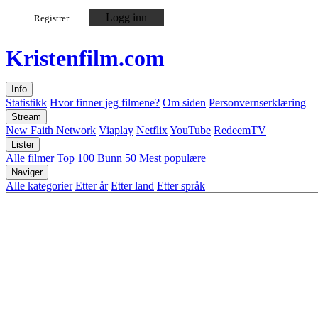
Logg inn
Registrer
Kristen
film
.com
Info
Statistikk
Hvor finner jeg filmene?
Om siden
Personvernserklæring
Stream
New Faith Network
Viaplay
Netflix
YouTube
RedeemTV
Lister
Alle filmer
Top 100
Bunn 50
Mest populære
Naviger
Alle kategorier
Etter år
Etter land
Etter språk