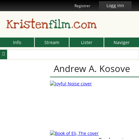
Logg inn
Registrer
Kristen
film
.com
Info
Stream
Lister
Naviger
Andrew A. Kosove