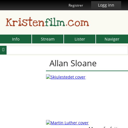
Logg inn
Registrer
Kristen
film
.com
Info
Stream
Lister
Naviger
Allan Sloane