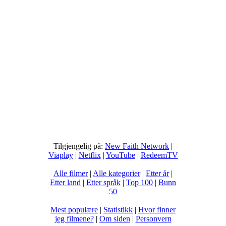
Tilgjengelig på:
New Faith Network
|
Viaplay
|
Netflix
|
YouTube
|
RedeemTV
Alle filmer
|
Alle kategorier
|
Etter år
|
Etter land
|
Etter språk
|
Top 100
|
Bunn
50
Mest populære
|
Statistikk
|
Hvor finner
jeg filmene?
|
Om siden
|
Personvern