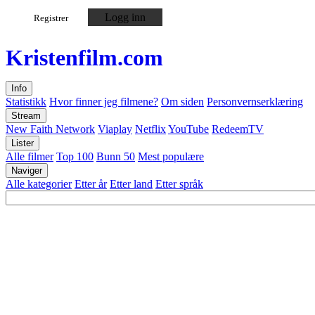
Logg inn
Registrer
Kristen
film
.com
Info
Statistikk
Hvor finner jeg filmene?
Om siden
Personvernserklæring
Stream
New Faith Network
Viaplay
Netflix
YouTube
RedeemTV
Lister
Alle filmer
Top 100
Bunn 50
Mest populære
Naviger
Alle kategorier
Etter år
Etter land
Etter språk