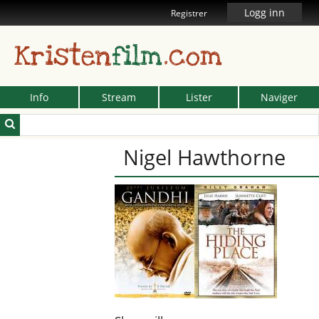
Logg inn
Registrer
Kristen
film
.com
Info
Stream
Lister
Naviger
Nigel Hawthorne