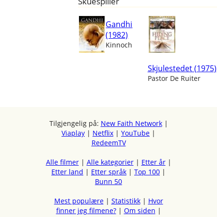
Skuespiller
Gandhi
(1982)
Kinnoch
Skjulestedet (1975)
Pastor De Ruiter
Tilgjengelig på:
New Faith Network
|
Viaplay
|
Netflix
|
YouTube
|
RedeemTV
Alle filmer
|
Alle kategorier
|
Etter år
|
Etter land
|
Etter språk
|
Top 100
|
Bunn 50
Mest populære
|
Statistikk
|
Hvor
finner jeg filmene?
|
Om siden
|