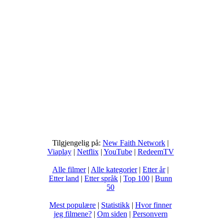
Tilgjengelig på:
New Faith Network
|
Viaplay
|
Netflix
|
YouTube
|
RedeemTV
Alle filmer
|
Alle kategorier
|
Etter år
|
Etter land
|
Etter språk
|
Top 100
|
Bunn
50
Mest populære
|
Statistikk
|
Hvor finner
jeg filmene?
|
Om siden
|
Personvern