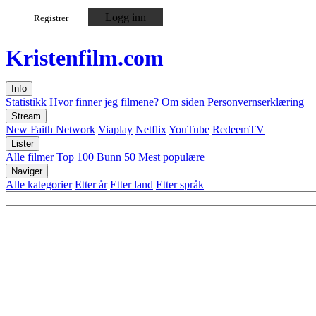
Logg inn
Registrer
Kristen
film
.com
Info
Statistikk
Hvor finner jeg filmene?
Om siden
Personvernserklæring
Stream
New Faith Network
Viaplay
Netflix
YouTube
RedeemTV
Lister
Alle filmer
Top 100
Bunn 50
Mest populære
Naviger
Alle kategorier
Etter år
Etter land
Etter språk