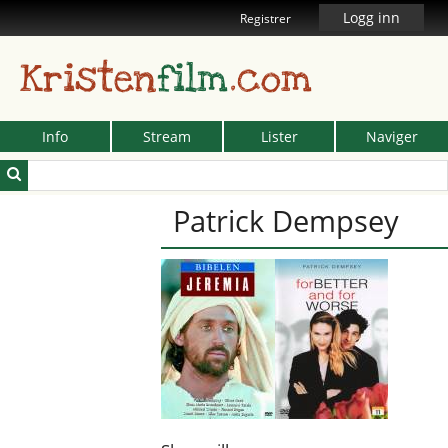
Logg inn
Registrer
Kristen
film
.com
Info
Stream
Lister
Naviger
Patrick Dempsey