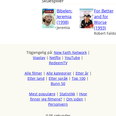
Skuespiller
Bibelen:
For Better
Jeremia
and for
(1998)
Worse
Jeremia
(1993)
Robert Faldo
Tilgjengelig på:
New Faith Network
|
Viaplay
|
Netflix
|
YouTube
|
RedeemTV
Alle filmer
|
Alle kategorier
|
Etter år
|
Etter land
|
Etter språk
|
Top 100
|
Bunn 50
Mest populære
|
Statistikk
|
Hvor
finner jeg filmene?
|
Om siden
|
Personvern
0.05 sekunder