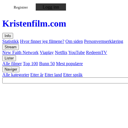
Logg inn
Registrer
Kristen
film
.com
Info
Statistikk
Hvor finner jeg filmene?
Om siden
Personvernserklæring
Stream
New Faith Network
Viaplay
Netflix
YouTube
RedeemTV
Lister
Alle filmer
Top 100
Bunn 50
Mest populære
Naviger
Alle kategorier
Etter år
Etter land
Etter språk