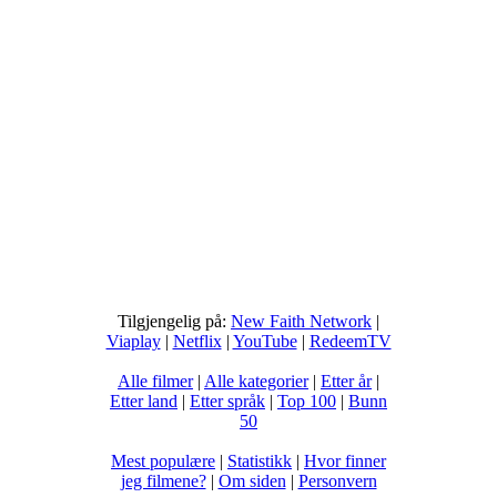
Tilgjengelig på:
New Faith Network
|
Viaplay
|
Netflix
|
YouTube
|
RedeemTV
Alle filmer
|
Alle kategorier
|
Etter år
|
Etter land
|
Etter språk
|
Top 100
|
Bunn
50
Mest populære
|
Statistikk
|
Hvor finner
jeg filmene?
|
Om siden
|
Personvern