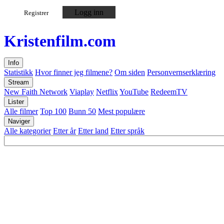
Logg inn
Registrer
Kristen
film
.com
Info
Statistikk
Hvor finner jeg filmene?
Om siden
Personvernserklæring
Stream
New Faith Network
Viaplay
Netflix
YouTube
RedeemTV
Lister
Alle filmer
Top 100
Bunn 50
Mest populære
Naviger
Alle kategorier
Etter år
Etter land
Etter språk