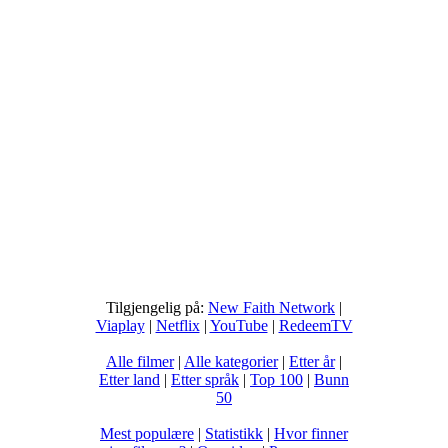
Tilgjengelig på:
New Faith Network
|
Viaplay
|
Netflix
|
YouTube
|
RedeemTV
Alle filmer
|
Alle kategorier
|
Etter år
|
Etter land
|
Etter språk
|
Top 100
|
Bunn
50
Mest populære
|
Statistikk
|
Hvor finner