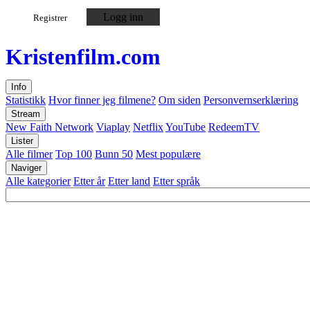
Logg inn
Registrer
Kristen
film
.com
Info
Statistikk
Hvor finner jeg filmene?
Om siden
Personvernserklæring
Stream
New Faith Network
Viaplay
Netflix
YouTube
RedeemTV
Lister
Alle filmer
Top 100
Bunn 50
Mest populære
Naviger
Alle kategorier
Etter år
Etter land
Etter språk