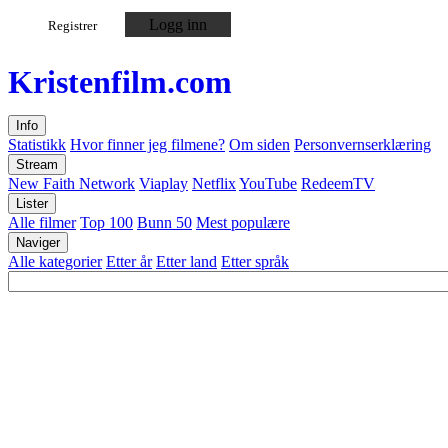
Logg inn
Registrer
Kristen
film
.com
Info
Statistikk
Hvor finner jeg filmene?
Om siden
Personvernserklæring
Stream
New Faith Network
Viaplay
Netflix
YouTube
RedeemTV
Lister
Alle filmer
Top 100
Bunn 50
Mest populære
Naviger
Alle kategorier
Etter år
Etter land
Etter språk