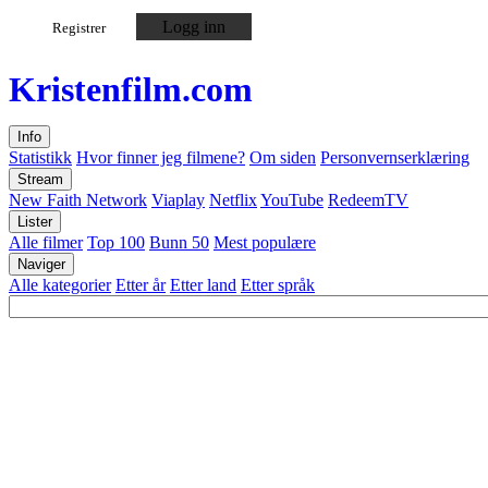
Logg inn
Registrer
Kristen
film
.com
Info
Statistikk
Hvor finner jeg filmene?
Om siden
Personvernserklæring
Stream
New Faith Network
Viaplay
Netflix
YouTube
RedeemTV
Lister
Alle filmer
Top 100
Bunn 50
Mest populære
Naviger
Alle kategorier
Etter år
Etter land
Etter språk