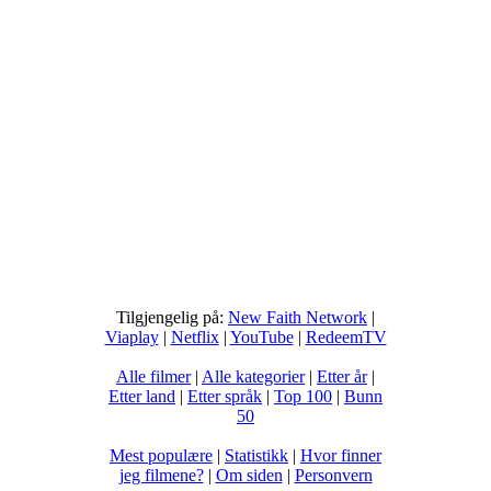
Tilgjengelig på:
New Faith Network
|
Viaplay
|
Netflix
|
YouTube
|
RedeemTV
Alle filmer
|
Alle kategorier
|
Etter år
|
Etter land
|
Etter språk
|
Top 100
|
Bunn
50
Mest populære
|
Statistikk
|
Hvor finner
jeg filmene?
|
Om siden
|
Personvern