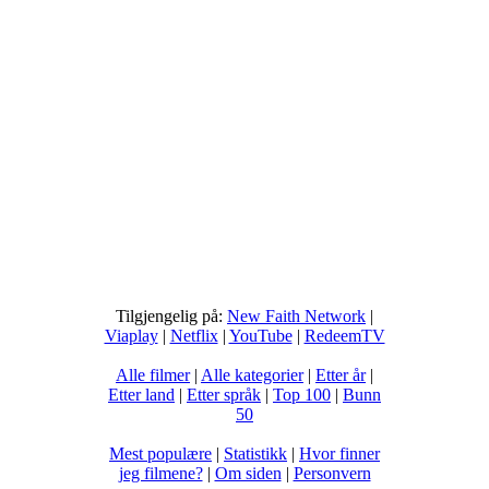
Tilgjengelig på:
New Faith Network
|
Viaplay
|
Netflix
|
YouTube
|
RedeemTV
Alle filmer
|
Alle kategorier
|
Etter år
|
Etter land
|
Etter språk
|
Top 100
|
Bunn
50
Mest populære
|
Statistikk
|
Hvor finner
jeg filmene?
|
Om siden
|
Personvern