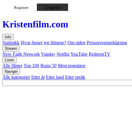
Logg inn
Registrer
Kristen
film
.com
Info
Statistikk
Hvor finner jeg filmene?
Om siden
Personvernserklæring
Stream
New Faith Network
Viaplay
Netflix
YouTube
RedeemTV
Lister
Alle filmer
Top 100
Bunn 50
Mest populære
Naviger
Alle kategorier
Etter år
Etter land
Etter språk