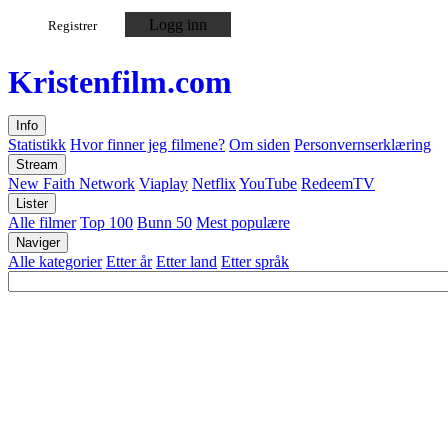
Logg inn
Registrer
Kristen
film
.com
Info
Statistikk
Hvor finner jeg filmene?
Om siden
Personvernserklæring
Stream
New Faith Network
Viaplay
Netflix
YouTube
RedeemTV
Lister
Alle filmer
Top 100
Bunn 50
Mest populære
Naviger
Alle kategorier
Etter år
Etter land
Etter språk