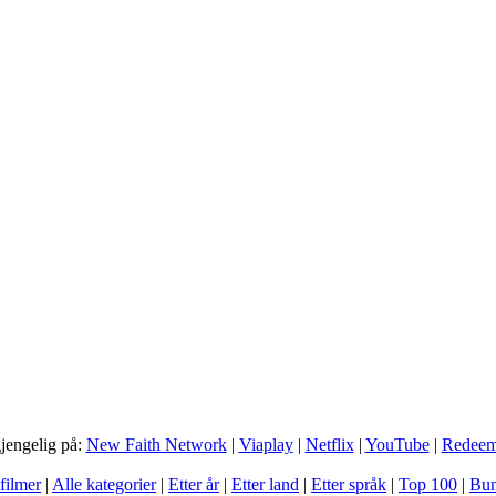
gjengelig på:
New Faith Network
|
Viaplay
|
Netflix
|
YouTube
|
Redee
filmer
|
Alle kategorier
|
Etter år
|
Etter land
|
Etter språk
|
Top 100
|
Bun