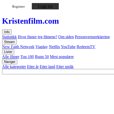
Logg inn
Registrer
Kristen
film
.com
Info
Statistikk
Hvor finner jeg filmene?
Om siden
Personvernserklæring
Stream
New Faith Network
Viaplay
Netflix
YouTube
RedeemTV
Lister
Alle filmer
Top 100
Bunn 50
Mest populære
Naviger
Alle kategorier
Etter år
Etter land
Etter språk