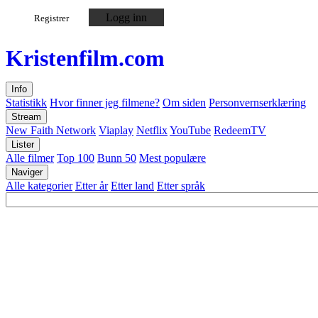
Logg inn
Registrer
Kristen
film
.com
Info
Statistikk
Hvor finner jeg filmene?
Om siden
Personvernserklæring
Stream
New Faith Network
Viaplay
Netflix
YouTube
RedeemTV
Lister
Alle filmer
Top 100
Bunn 50
Mest populære
Naviger
Alle kategorier
Etter år
Etter land
Etter språk