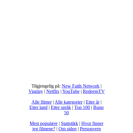
Tilgjengelig på:
New Faith Network
|
Viaplay
|
Netflix
|
YouTube
|
RedeemTV
Alle filmer
|
Alle kategorier
|
Etter år
|
Etter land
|
Etter språk
|
Top 100
|
Bunn
50
Mest populære
|
Statistikk
|
Hvor finner
jeg filmene?
|
Om siden
|
Personvern