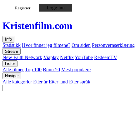
Logg inn
Registrer
Kristen
film
.com
Info
Statistikk
Hvor finner jeg filmene?
Om siden
Personvernserklæring
Stream
New Faith Network
Viaplay
Netflix
YouTube
RedeemTV
Lister
Alle filmer
Top 100
Bunn 50
Mest populære
Naviger
Alle kategorier
Etter år
Etter land
Etter språk