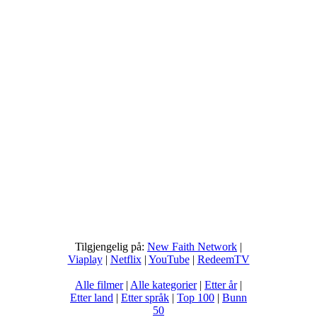
Tilgjengelig på:
New Faith Network
|
Viaplay
|
Netflix
|
YouTube
|
RedeemTV
Alle filmer
|
Alle kategorier
|
Etter år
|
Etter land
|
Etter språk
|
Top 100
|
Bunn
50