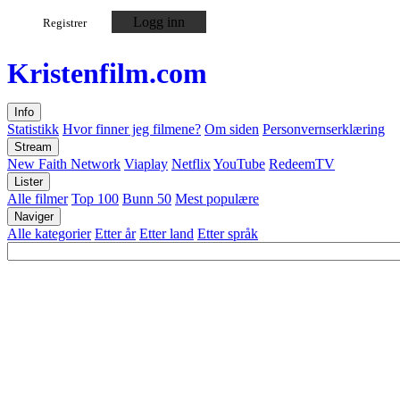
Logg inn
Registrer
Kristen
film
.com
Info
Statistikk
Hvor finner jeg filmene?
Om siden
Personvernserklæring
Stream
New Faith Network
Viaplay
Netflix
YouTube
RedeemTV
Lister
Alle filmer
Top 100
Bunn 50
Mest populære
Naviger
Alle kategorier
Etter år
Etter land
Etter språk