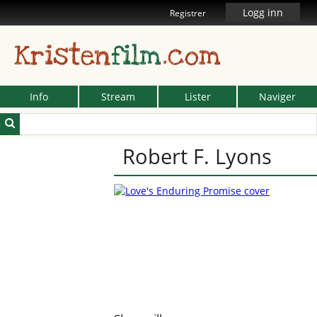
Logg inn
Registrer
Kristen
film
.com
Info
Stream
Lister
Naviger
Robert F. Lyons