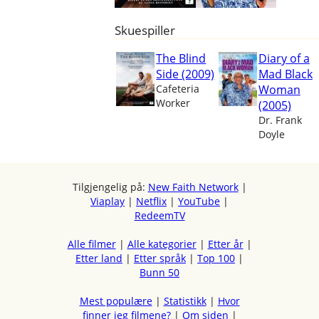
Skuespiller
The Blind
Diary of a
Side (2009)
Mad Black
Cafeteria
Woman
Worker
(2005)
Dr. Frank
Doyle
Tilgjengelig på:
New Faith Network
|
Viaplay
|
Netflix
|
YouTube
|
RedeemTV
Alle filmer
|
Alle kategorier
|
Etter år
|
Etter land
|
Etter språk
|
Top 100
|
Bunn 50
Mest populære
|
Statistikk
|
Hvor
finner jeg filmene?
|
Om siden
|