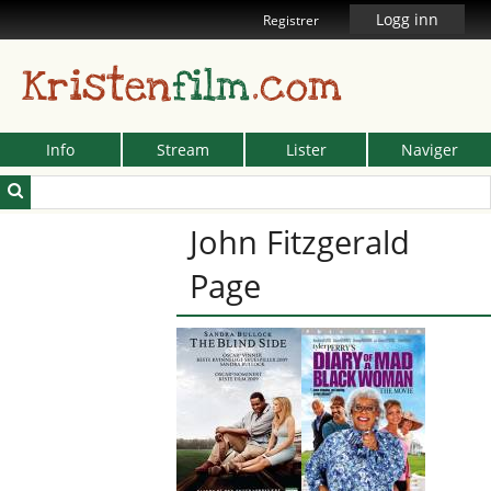
Logg inn
Registrer
Kristen
film
.com
Info
Stream
Lister
Naviger
John Fitzgerald
Page