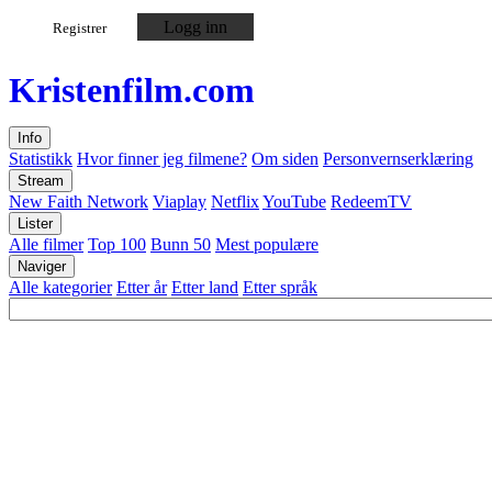
Logg inn
Registrer
Kristen
film
.com
Info
Statistikk
Hvor finner jeg filmene?
Om siden
Personvernserklæring
Stream
New Faith Network
Viaplay
Netflix
YouTube
RedeemTV
Lister
Alle filmer
Top 100
Bunn 50
Mest populære
Naviger
Alle kategorier
Etter år
Etter land
Etter språk