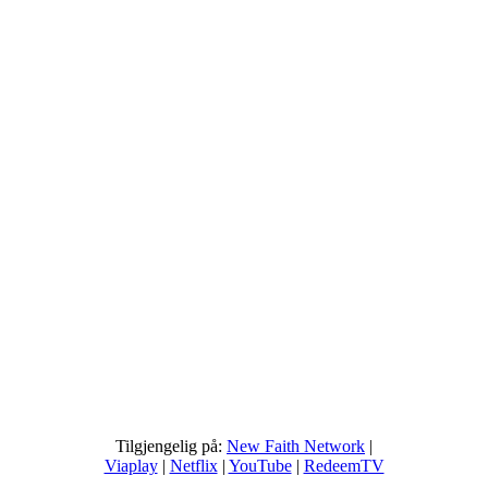
Tilgjengelig på:
New Faith Network
|
Viaplay
|
Netflix
|
YouTube
|
RedeemTV