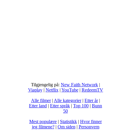
Tilgjengelig på:
New Faith Network
|
Viaplay
|
Netflix
|
YouTube
|
RedeemTV
Alle filmer
|
Alle kategorier
|
Etter år
|
Etter land
|
Etter språk
|
Top 100
|
Bunn
50
Mest populære
|
Statistikk
|
Hvor finner
jeg filmene?
|
Om siden
|
Personvern