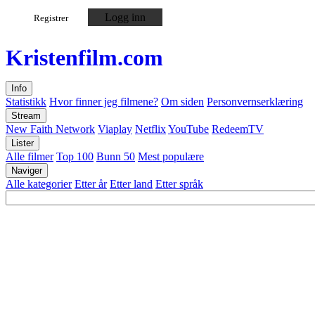
Logg inn
Registrer
Kristen
film
.com
Info
Statistikk
Hvor finner jeg filmene?
Om siden
Personvernserklæring
Stream
New Faith Network
Viaplay
Netflix
YouTube
RedeemTV
Lister
Alle filmer
Top 100
Bunn 50
Mest populære
Naviger
Alle kategorier
Etter år
Etter land
Etter språk