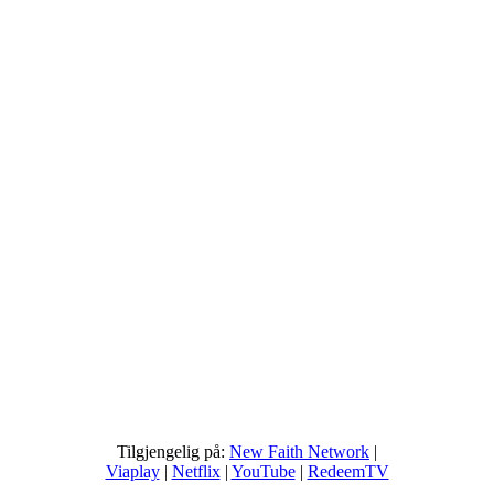
Tilgjengelig på:
New Faith Network
|
Viaplay
|
Netflix
|
YouTube
|
RedeemTV