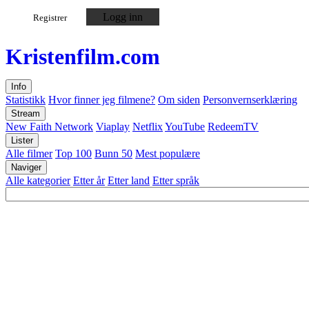
Logg inn
Registrer
Kristen
film
.com
Info
Statistikk
Hvor finner jeg filmene?
Om siden
Personvernserklæring
Stream
New Faith Network
Viaplay
Netflix
YouTube
RedeemTV
Lister
Alle filmer
Top 100
Bunn 50
Mest populære
Naviger
Alle kategorier
Etter år
Etter land
Etter språk